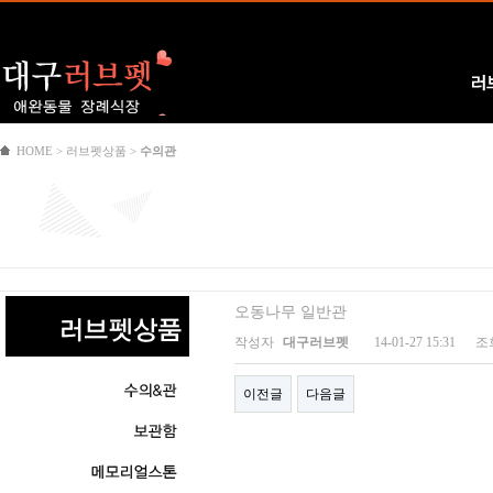
Logo
러
HOME > 러브펫상품 >
수의관
오동나무 일반관
작성자
대구러브펫
14-01-27 15:31
조
이전글
다음글