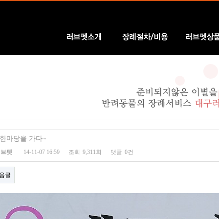
러브펫소개
장례절차/비용
러브펫상품
 한마당을 가다~
러브펫
14-11-07 16:59
조회
9,311회
댓글
0건
음글