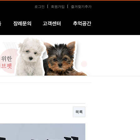
로그인
회원가입
즐겨찾기추가
장례문의
커뮤니티
추억공간
목록