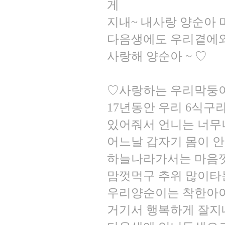
게
지내~ 내사랑 양순아
다음생에도 우리곁에와
사랑해 양순아 ~ ♡
♡사랑하는 우리막둥이
17년동안 우리 6식
있어줘서 언니는 너무
어느날 갑자기 몸이 안
하늘나라가서는 마음껏
맘껏먹구 추위 많이타는
우리양순이는 착한아이
거기서 행복하게 잘지