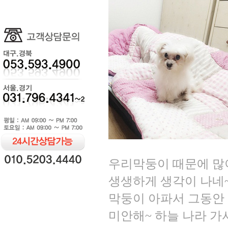
우리막둥이 때문에 많
생생하게 생각이 나네
막둥이 아파서 그동안
미안해~ 하늘 나라 