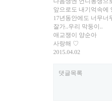
다음생엔 언니동생으
앞으로도 내기억속에
17년동안에도 너무너
잘가..우리 막둥이..
애교쟁이 양순아
사랑해 ♡
2015.04.02
댓글목록