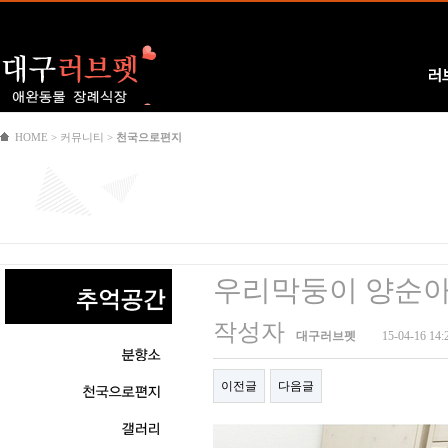
Logo
러
HOME > 커뮤니티 >
천국으로편지
우리막둥이 양순아
작성자
대구러브펫
15-04-16 14:
이전글
다음글