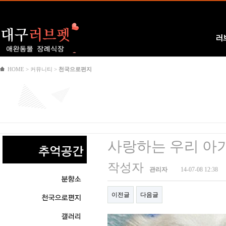
Logo
러
HOME > 커뮤니티 >
천국으로편지
사랑하는 우리 아
작성자
관리자
14-07-08 12:38
이전글
다음글