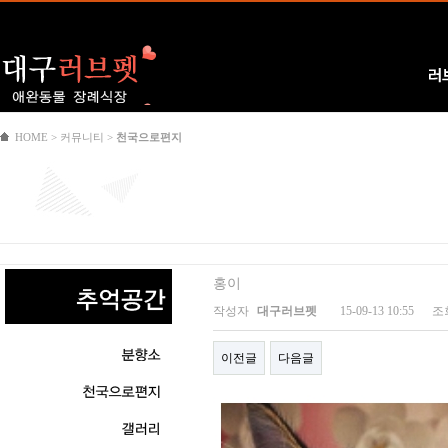
Logo
러
HOME > 커뮤니티 >
천국으로편지
홍이
작성자
대구러브펫
15-09-13 10:55
조
이전글
다음글