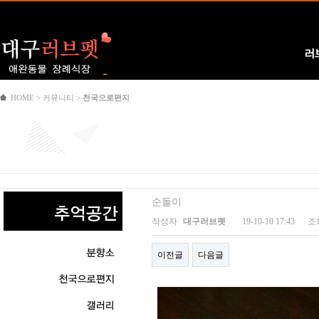
Logo
러
HOME > 커뮤니티 >
천국으로편지
순돌이
작성자
대구러브펫
19-10-10 17:43
조
이전글
다음글