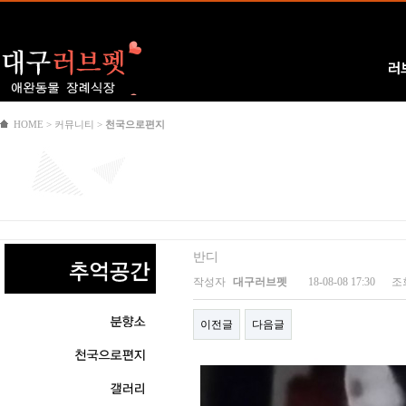
Logo
러
HOME > 커뮤니티 >
천국으로편지
반디
작성자
대구러브펫
18-08-08 17:30
조
이전글
다음글