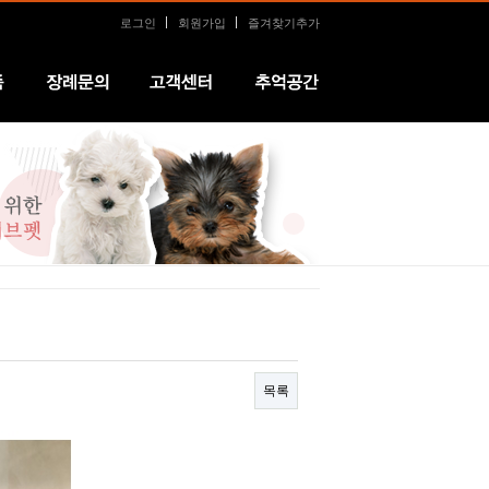
로그인
회원가입
즐겨찾기추가
장례문의
커뮤니티
추억공간
목록