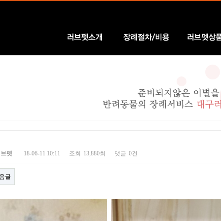
러브펫소개
장례절차/비용
러브펫상품
러브펫
18-06-11 10:11
조회
13,880회
댓글
0건
음글