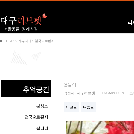
Logo
러
HOME > 커뮤니티 >
천국으로편지
은돌이
작성자
대구러브펫
17-08-05 17:15
조
이전글
다음글