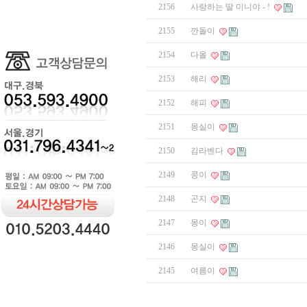
2156
사랑하는 딸 미니야 - !
2155
깐돌이
2154
다올
2153
해리
2152
해피
2151
몽실이
2150
김라벤다
2149
콩이
2148
곤지
2147
몽이
2146
몽실이
2145
여름이