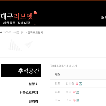
Logo
러
HOME > 커뮤니티 >
천국으로편지
Total 2,264건
8 페이지
번호
2159
김까츄
2158
또또
2157
소로