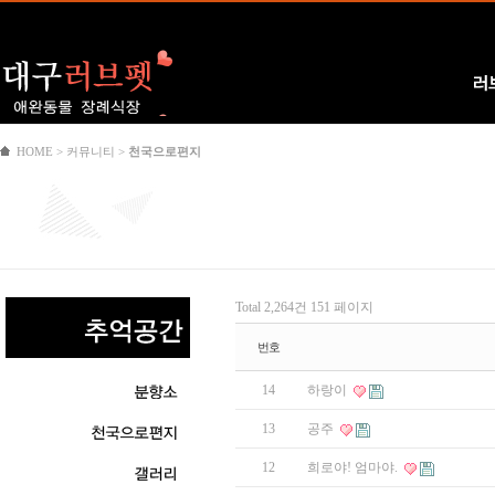
Logo
러
HOME > 커뮤니티 >
천국으로편지
Total 2,264건
151 페이지
번호
14
하랑이
13
공주
12
희로야! 엄마야.