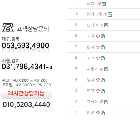
11
달림.
10
짱아에게
9
모카야
8
꼬마
7
순자
6
코코
5
아롱이
4
뭉치
3
쪼꼬
2
포실이
1
장군